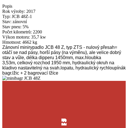
Popis
Rok výroby:
2017
Typ:
JCB 48Z-1
Stav:
zánovní
Stav pneu:
5%
Počet kilometrů:
2200
Výkon motoru:
35,7 kw
Hmotnost:
4662 kg
Zánovní minirypadlo JCB 48 Z,
typ ZTS
- nulový přesah=
otáčí se nad pásy,
horší pásy (na výměnu), ale velice dobrý
stav a vůle,
délka dipperu 1450mm,
max.hloubka
3,53m,
celkový rozchod 1950 mm,
hydraulický okruh na
kladivo nastavitelný na svah.lopatu,
hydraulický rychloupínák
bagr.lžic + 2 bagrovací lžíce