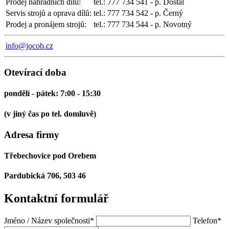
Prodej náhradních dílů:
tel.: 777 734 541 - p. Dostál
Servis strojů a oprava dílů:
tel.: 777 734 542 - p. Černý
Prodej a pronájem strojů:
tel.: 777 734 544 - p. Novotný
info@jocob.cz
Otevírací doba
pondělí - pátek: 7:00 - 15:30
(v jiný čas po tel. domluvě)
Adresa firmy
Třebechovice pod Orebem
Pardubická 706, 503 46
Kontaktní
formulář
Jméno / Název společnosti
*
Telefon
*