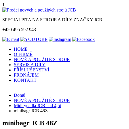
1
SPECIALISTA NA STROJE A DÍLY ZNAČKY JCB
+420 495 592 943
HOME
O FIRMĚ
NOVÉ A POUŽITÉ STROJE
SERVIS A DÍLY
PŘÍSLUŠENSTVÍ
PRONÁJEM
KONTAKT
11
Domů
NOVÉ A POUŽITÉ STROJE
Midirypadla JCB nad 4,5t
minibagr JCB 48Z
minibagr JCB 48Z