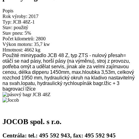
Popis
Rok výroby:
2017
Typ:
JCB 48Z-1
Stav:
použitý
Stav pneu:
5%
Počet kilometrů:
2800
Výkon motoru:
35,7 kw
Hmotnost:
4662 kg
Použité minirypadlo JCB 48 Z,
typ ZTS
- nulový přesah=
otáčí se nad pásy,
horší pásy (na výměnu), stroj z provozu,
potřeba omýt a udělat servis, jinak ale za velmi zajímavou
cenou,
délka dipperu 1450mm,
max.hloubka 3,53m,
celkový
rozchod 1950 mm,
hydraulický okruh na kladivo nastavitelný
na svah.lopatu,
hydraulický rychloupínák bagr.lžic + 3
bagrovací lžíce
JOCOB spol. s r.o.
Centrála: tel.: 495 592 943, fax: 495 592 945