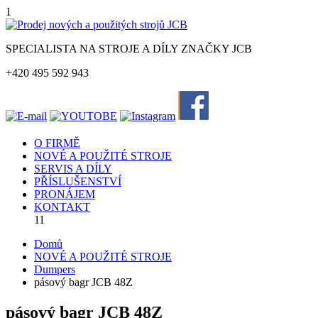
1
SPECIALISTA NA STROJE A DÍLY ZNAČKY JCB
+420 495 592 943
O FIRMĚ
NOVÉ A POUŽITÉ STROJE
SERVIS A DÍLY
PŘÍSLUŠENSTVÍ
PRONÁJEM
KONTAKT
11
Domů
NOVÉ A POUŽITÉ STROJE
Dumpers
pásový bagr JCB 48Z
pásový bagr JCB 48Z