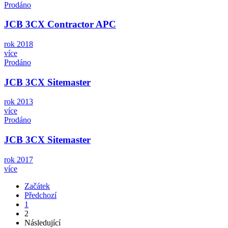
Prodáno
JCB 3CX Contractor APC
rok 2018
více
Prodáno
JCB 3CX Sitemaster
rok 2013
více
Prodáno
JCB 3CX Sitemaster
rok 2017
více
Začátek
Předchozí
1
2
Následující