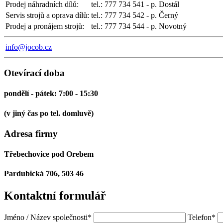
Prodej náhradních dílů:
tel.: 777 734 541 - p. Dostál
Servis strojů a oprava dílů:
tel.: 777 734 542 - p. Černý
Prodej a pronájem strojů:
tel.: 777 734 544 - p. Novotný
info@jocob.cz
Otevírací doba
pondělí - pátek: 7:00 - 15:30
(v jiný čas po tel. domluvě)
Adresa firmy
Třebechovice pod Orebem
Pardubická 706, 503 46
Kontaktní
formulář
Jméno / Název společnosti
*
Telefon
*