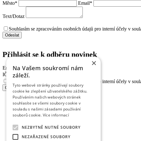
Město
*
Email
*
Text/Dotaz
Souhlasím se zpracováním osobních údajů pro interní účely v sou
Přihlásit se k odběru
novinek
×
Na Vašem soukromí nám
Email
*
záleží.
IČ
*
Souhlasím se zpracováním osobních údajů pro interní účely v sou
Tyto webové stránky používají soubory
cookie ke zlepšení uživatelského zážitku.
Používáním našich webových stránek
souhlasíte se všemi soubory cookie v
souladu s našimi zásadami používání
souborů cookie.
Více informací
NEZBYTNĚ NUTNÉ SOUBORY
NEZAŘAZENÉ SOUBORY